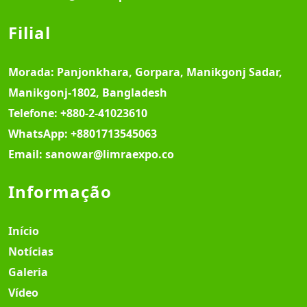
Filial
Morada:
Panjonkhara, Gorpara, Manikgonj Sadar,
Manikgonj-1802, Bangladesh
Telefone:
+880-2-41023610
WhatsApp:
+8801713545063
Email:
sanowar@limraexpo.co
Informação
Início
Notícias
Galeria
Vídeo