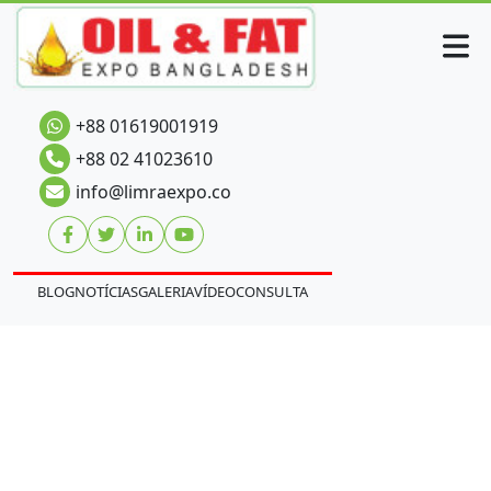
+88 01619001919
+88 02 41023610
info@limraexpo.co
BLOG
NOTÍCIAS
GALERIA
VÍDEO
CONSULTA