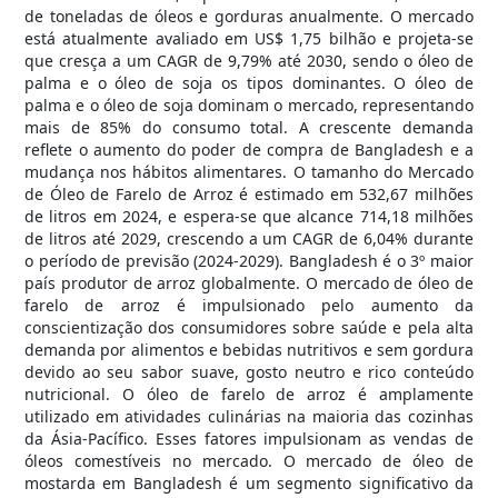
de toneladas de óleos e gorduras anualmente. O mercado
está atualmente avaliado em US$ 1,75 bilhão e projeta-se
que cresça a um CAGR de 9,79% até 2030, sendo o óleo de
palma e o óleo de soja os tipos dominantes. O óleo de
palma e o óleo de soja dominam o mercado, representando
mais de 85% do consumo total. A crescente demanda
reflete o aumento do poder de compra de Bangladesh e a
mudança nos hábitos alimentares. O tamanho do Mercado
de Óleo de Farelo de Arroz é estimado em 532,67 milhões
de litros em 2024, e espera-se que alcance 714,18 milhões
de litros até 2029, crescendo a um CAGR de 6,04% durante
o período de previsão (2024-2029). Bangladesh é o 3º maior
país produtor de arroz globalmente. O mercado de óleo de
farelo de arroz é impulsionado pelo aumento da
conscientização dos consumidores sobre saúde e pela alta
demanda por alimentos e bebidas nutritivos e sem gordura
devido ao seu sabor suave, gosto neutro e rico conteúdo
nutricional. O óleo de farelo de arroz é amplamente
utilizado em atividades culinárias na maioria das cozinhas
da Ásia-Pacífico. Esses fatores impulsionam as vendas de
óleos comestíveis no mercado. O mercado de óleo de
mostarda em Bangladesh é um segmento significativo da