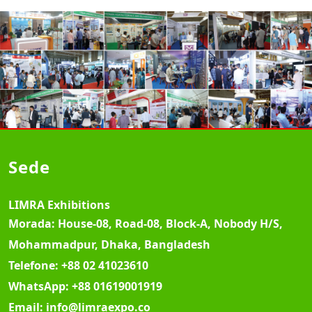
Sede
LIMRA Exhibitions
Morada:
House-08, Road-08, Block-A, Nobody H/S,
Mohammadpur, Dhaka, Bangladesh
Telefone:
+88 02 41023610
WhatsApp:
+88 01619001919
Email:
info@limraexpo.co